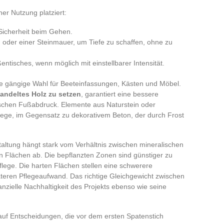
her Nutzung platziert:
Sicherheit beim Gehen.
 oder einer Steinmauer, um Tiefe zu schaffen, ohne zu
ntisches, wenn möglich mit einstellbarer Intensität.
ne gängige Wahl für Beeteinfassungen, Kästen und Möbel.
handeltes Holz zu setzen
, garantiert eine bessere
ischen Fußabdruck. Elemente aus Naturstein oder
lege, im Gegensatz zu dekorativem Beton, der durch Frost
ltung hängt stark vom Verhältnis zwischen mineralischen
n Flächen ab. Die bepflanzten Zonen sind günstiger zu
flege. Die harten Flächen stellen eine schwerere
äteren Pflegeaufwand. Das richtige Gleichgewicht zwischen
nzielle Nachhaltigkeit des Projekts ebenso wie seine
 auf Entscheidungen, die vor dem ersten Spatenstich