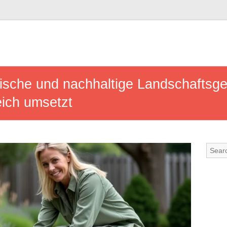
sche und nachhaltige Landschaftsges
eich umsetzt