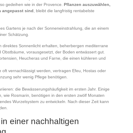
t so gedeihen wie in der Provence.
Pflanzen auszuwählen,
a angepasst sind
, bleibt die langfristig rentabelste
des Gartens je nach der Sonneneinstrahlung, die an einem
iner Schätzung.
 direktes Sonnenlicht erhalten, beherbergen mediterrane
d Obstbäume, vorausgesetzt, der Boden entwässert gut.
ortensien, Heucheras und Farne, die einen kühleren und
 oft vernachlässigt werden, vertragen Efeu, Hostas oder
lanzung sehr wenig Pflege benötigen.
iieren: die Bewässerungshäufigkeit im ersten Jahr. Einige
en, wie Rosmarin, benötigen in den ersten zwölf Monaten
hendes Wurzelsystem zu entwickeln. Nach dieser Zeit kann
den.
n einer nachhaltigen
ng