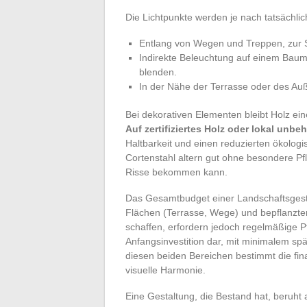
Die Lichtpunkte werden je nach tatsächlic
Entlang von Wegen und Treppen, zur 
Indirekte Beleuchtung auf einem Baum
blenden.
In der Nähe der Terrasse oder des Auße
Bei dekorativen Elementen bleibt Holz ei
Auf zertifiziertes Holz oder lokal unbe
Haltbarkeit und einen reduzierten ökolog
Cortenstahl altern gut ohne besondere Pf
Risse bekommen kann.
Das Gesamtbudget einer Landschaftsgesta
Flächen (Terrasse, Wege) und bepflanzte
schaffen, erfordern jedoch regelmäßige P
Anfangsinvestition dar, mit minimalem sp
diesen beiden Bereichen bestimmt die fina
visuelle Harmonie.
Eine Gestaltung, die Bestand hat, beruht