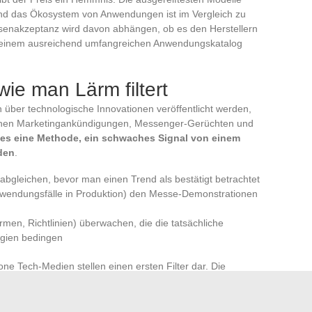
nd das Ökosystem von Anwendungen ist im Vergleich zu
enakzeptanz wird davon abhängen, ob es den Herstellern
 mit einem ausreichend umfangreichen Anwendungskatalog
ie man Lärm filtert
 über technologische Innovationen veröffentlicht werden,
chen Marketingankündigungen, Messenger-Gerüchten und
t es eine Methode, ein schwaches Signal von einem
den
.
bgleichen, bevor man einen Trend als bestätigt betrachtet
nwendungsfälle in Produktion) den Messe-Demonstrationen
men, Richtlinien) überwachen, die die tatsächliche
gien bedingen
ne Tech-Medien stellen einen ersten Filter dar. Die
wenn man eine Innovation mit ihren konkreten
ten für die Bereitstellung, Reife des Ökosystems,
arer rechtlicher Rahmen.