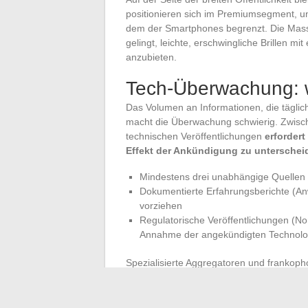
positionieren sich im Premiumsegment, u
dem der Smartphones begrenzt. Die Mass
gelingt, leichte, erschwingliche Brillen
anzubieten.
Tech-Überwachung: w
Das Volumen an Informationen, die täglich
macht die Überwachung schwierig. Zwis
technischen Veröffentlichungen
erforder
Effekt der Ankündigung zu unterschei
Mindestens drei unabhängige Quellen a
Dokumentierte Erfahrungsberichte (A
vorziehen
Regulatorische Veröffentlichungen (Nor
Annahme der angekündigten Technolo
Spezialisierte Aggregatoren und frankopho
eigentliche Überwachungsarbeit beginnt, 
Einschränkungen in Verbindung bringt: Kos
Verfügbarkeit von Kompetenzen, anwendb