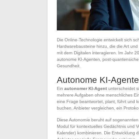
Die Online-Technologie entwickelt sich s
Hardwarebausteine hinzu, die die Art un
mit dem Digitalen interagieren. Im Jahr 2
autonome KI-Agenten, post-quantensicher
Gesundheit.
Autonome KI-Agenten
Ein
autonomer KI-Agent
unterscheidet s
mehrere Aufgaben ohne menschliches Ein
eine Frage beantwortet, plant, führt und k
buchen, Anbieter vergleichen, ein Proto
Diese Autonomie beruht auf sogenannten “
Modul für kontextuelles Gedächtnis und 
Kalender) kombinieren. Die Entwicklung di