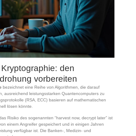
 Kryptographie: den
drohung vorbereiten
e
bezeichnet eine Reihe von Algorithmen, die darauf
gen, ausreichend leistungsstarken Quantencomputers zu
ungsprotokolle (RSA, ECC) basieren auf mathematischen
ell lösen könnte.
das Risiko des sogenannten “harvest now, decrypt later” ist
von einem Angreifer gespeichert und in einigen Jahren
istung verfügbar ist. Die Banken-, Medizin- und