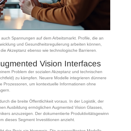
 auch Spannungen auf dem Arbeitsmarkt. Profile, die an
ntwicklung und Gesundheitsregulierung arbeiten können,
 die Akzeptanz ebenso wie technologische Barrieren.
ugmented Vision Interfaces
 einem Problem der sozialen Akzeptanz und technischen
chtfeld) zu kämpfen. Neuere Modelle integrieren dünnere
e Prozessoren, um kontextuelle Informationen ohne
agern.
rch die breite Öffentlichkeit voraus. In der Logistik, der
schen Ausbildung ermöglichen Augmented Vision Glasses,
nikers anzuzeigen. Der dokumentierte Produktivitätsgewinn
m dieses Segment Investitionen anzieht.
leibt der Preis ein Hemmnis. Die ausgereiftesten Modelle