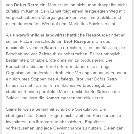
von
Dofus Retro
ein. Man erntet ihn nicht, man droppt ihn nicht
zufällig im Kampf. Sein Erhalt folgt einem festgelegten Weg mit
vorgeschriebenen Übergangspunkten, was ihm Stabilität und
einen dauerhaften Wert auf dem Markt des Spiels verleiht.
Als
ungewöhnliche landwirtschaftliche Ressource
findet er
seinen Platz in verschiedenen
Brot-Rezepten
. Um das
maximale Niveau in
Bauer
zu erreichen, ist es unerlässlich, die
Beschaffung von Zeitstaub zu beherrschen: Es ist unmöglich,
bestimmte profitable Brote ohne ihn zu produzieren. Der
Fortschritt in diesem Beruf erfordert daher eine strenge
Organisation, andernfalls droht eine Verlangsamung oder sogar
ein abruptes Stoppen des Aufstiegs. Brot über Dofus Retro
hinaus ist mehr als nur ein einfaches Verbrauchsgut: Es
strukturiert einen parallelen Markt, deckt die Bedürfnisse der
Spieler und lässt die
Kamas
massenhaft zirkulieren.
Seine teilweise Seltenheit schürt die Spekulation. Die
strategischsten Spieler zögern nicht, Zeit und Ressourcen zu
investieren, um ihre Vorräte abzusichern, Engpässe
vorherzusehen und jede Gewinnchance zu nutzen. Diejenigen,