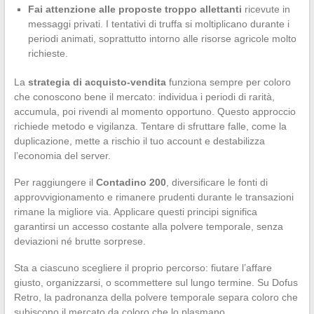
Fai attenzione alle proposte troppo allettanti
ricevute in
messaggi privati. I tentativi di truffa si moltiplicano durante i
periodi animati, soprattutto intorno alle risorse agricole molto
richieste.
La
strategia di acquisto-vendita
funziona sempre per coloro
che conoscono bene il mercato: individua i periodi di rarità,
accumula, poi rivendi al momento opportuno. Questo approccio
richiede metodo e vigilanza. Tentare di sfruttare falle, come la
duplicazione, mette a rischio il tuo account e destabilizza
l’economia del server.
Per raggiungere il
Contadino 200
, diversificare le fonti di
approvvigionamento e rimanere prudenti durante le transazioni
rimane la migliore via. Applicare questi principi significa
garantirsi un accesso costante alla polvere temporale, senza
deviazioni né brutte sorprese.
Sta a ciascuno scegliere il proprio percorso: fiutare l’affare
giusto, organizzarsi, o scommettere sul lungo termine. Su Dofus
Retro, la padronanza della polvere temporale separa coloro che
subiscono il mercato da coloro che lo plasmano.