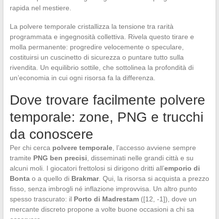
rapida nel mestiere.
La polvere temporale cristallizza la tensione tra rarità
programmata e ingegnosità collettiva. Rivela questo tirare e
molla permanente: progredire velocemente o speculare,
costituirsi un cuscinetto di sicurezza o puntare tutto sulla
rivendita. Un equilibrio sottile, che sottolinea la profondità di
un’economia in cui ogni risorsa fa la differenza.
Dove trovare facilmente polvere
temporale: zone, PNG e trucchi
da conoscere
Per chi cerca
polvere temporale
, l’accesso avviene sempre
tramite
PNG ben precisi
, disseminati nelle grandi città e su
alcuni moli. I giocatori frettolosi si dirigono dritti all’
emporio di
Bonta
o a quello di
Brakmar
. Qui, la risorsa si acquista a prezzo
fisso, senza imbrogli né inflazione improvvisa. Un altro punto
spesso trascurato: il
Porto di Madrestam
([12, -1]), dove un
mercante discreto propone a volte buone occasioni a chi sa