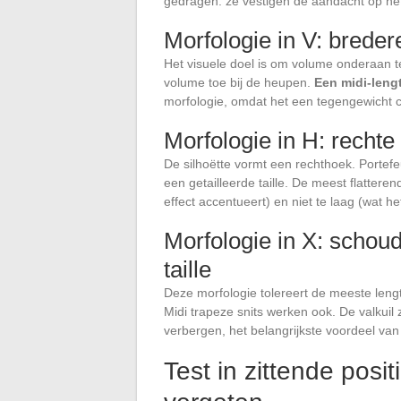
gedragen: ze vestigen de aandacht op he
Morfologie in V: brede
Het visuele doel is om volume onderaan t
volume toe bij de heupen.
Een midi-leng
morfologie, omdat het een tegengewicht c
Morfologie in H: rechte s
De silhoëtte vormt een rechthoek. Portefeu
een getailleerde taille. De meest flatteren
effect accentueert) en niet te laag (wat h
Morfologie in X: schoud
taille
Deze morfologie tolereert de meeste lengt
Midi trapeze snits werken ook. De valkuil 
verbergen, het belangrijkste voordeel van 
Test in zittende posi