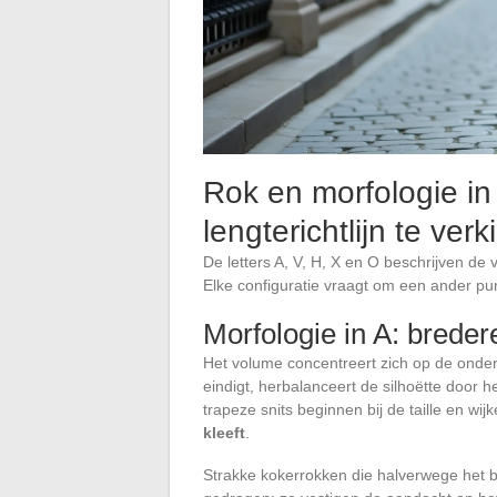
Rok en morfologie in 
lengterichtlijn te ver
De letters A, V, H, X en O beschrijven d
Elke configuratie vraagt om een ander pun
Morfologie in A: brede
Het volume concentreert zich op de onder
eindigt, herbalanceert de silhoëtte door h
trapeze snits beginnen bij de taille en wijk
kleeft
.
Strakke kokerrokken die halverwege het 