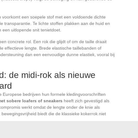
 voorkomt een soepele stof met een voldoende dichte
 transparantie. Te lichte stoffen plakken aan de huid en
 een uitlopende snit tenietdoet.
een concrete rol. Een rok die glijdt of om de taille draait
e effectieve lengte. Brede elastische taillebanden of
ndersteuning dan een eenvoudige dunne elastiek, vooral bij
: de midi-rok als nieuwe
ard
te Europese bedrijven hun formele kledingvoorschriften
met sobere loafers of sneakers
heeft zich gevestigd als
e compromis werkt omdat de lengte onder de knie als
n bewegingsvrijheid biedt die de klassieke kokerrok niet
e midi-rok de online zoekopdrachten naar professionele