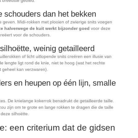
t breedste gebied.
re schouders dan het bekken
e geven. Midi-rokken met plooien of zwierige snits voegen
te halverwege de kuit werkt bijzonder goed
voor deze
reëert voor de schouders.
ilhoëtte, weinig getailleerd
illerokken of licht uitlopende snits creëren een illusie van
de lengte ligt rond de knie, niet te hoog (wat het rechte
et geheel kan verzwaren).
ers en heupen op één lijn, smalle
es. De knielange kokerrok benadrukt de getailleerde taille.
zou zijn om te grote en lange rokken te dragen die de taille
deze silhoëtte.
tie: een criterium dat de gidsen