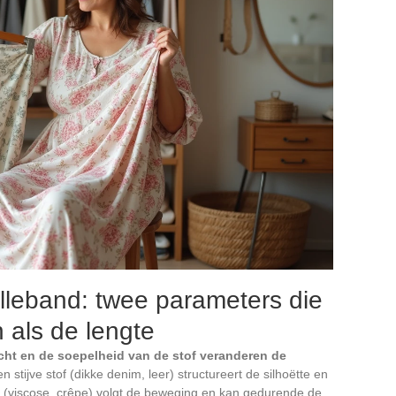
illeband: twee parameters die
n als de lengte
cht en de soepelheid van de stof veranderen de
en stijve stof (dikke denim, leer) structureert de silhoëtte en
tof (viscose, crêpe) volgt de beweging en kan gedurende de