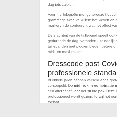
dag iets zakken.
Voor morfologieën met genereuze heupen
grammage twee valkuilen: het kleven en de
markeren de contouren, wat het effect van
De stabiliteit van de tailleband speelt ook 
gedurende de dag, verandert uiteindelijk d
taillebanden met plooien bieden betere o
midi- en maxi-rokken.
Dresscode post-Covid
professionele standa
Al enkele jaren hebben verschillende gro
versoepeld. De
midi-rok in combinatie 
een alternatief voor het strikte pak. Dez
professioneel wordt gezien, terwijl het ee
toelaat.
Deze verschuiving verklaart ook waarom d