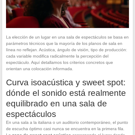
La elección de un lugar en una sala de espectáculos se basa en
parámetros técnicos que la mayoría de los planos de sala en
línea no reflejan. Acústica, ángulo de visión, tipo de producción:
cada variable modifica radicalmente la percepción del
espectáculo. Aquí detallamos los criterios concretos que
orientan una colocación informada.
Curva isoacústica y sweet spot:
dónde el sonido está realmente
equilibrado en una sala de
espectáculos
En una sala a la italiana o un auditorio contemporáneo, el punto
de escucha óptimo casi nunca se encuentra en la primera fila.
La
zona de sweet spot acústico
corresponde al lugar donde