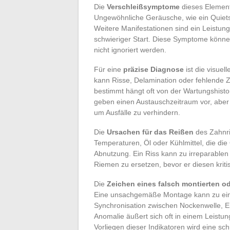
Die
Verschleißsymptome
dieses Element
Ungewöhnliche Geräusche, wie ein Quiets
Weitere Manifestationen sind ein Leistun
schwieriger Start. Diese Symptome könne
nicht ignoriert werden.
Für eine
präzise Diagnose
ist die visuel
kann Risse, Delamination oder fehlende 
bestimmt hängt oft von der Wartungshist
geben einen Austauschzeitraum vor, aber 
um Ausfälle zu verhindern.
Die
Ursachen für das Reißen
des Zahnri
Temperaturen, Öl oder Kühlmittel, die die
Abnutzung. Ein Riss kann zu irreparablen
Riemen zu ersetzen, bevor er diesen kriti
Die
Zeichen eines falsch montierten o
Eine unsachgemäße Montage kann zu einer
Synchronisation zwischen Nockenwelle, E
Anomalie äußert sich oft in einem Leistun
Vorliegen dieser Indikatoren wird eine s