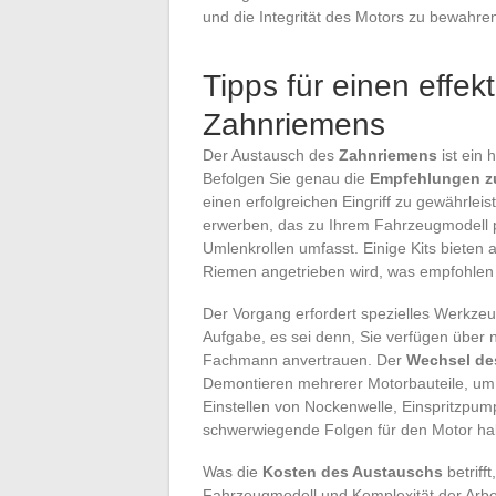
und die Integrität des Motors zu bewahre
Tipps für einen effe
Zahnriemens
Der Austausch des
Zahnriemens
ist ein 
Befolgen Sie genau die
Empfehlungen z
einen erfolgreichen Eingriff zu gewährleist
erwerben, das zu Ihrem Fahrzeugmodell 
Umlenkrollen umfasst. Einige Kits bieten
Riemen angetrieben wird, was empfohlen w
Der Vorgang erfordert spezielles Werkzeu
Aufgabe, es sei denn, Sie verfügen über 
Fachmann anvertrauen. Der
Wechsel de
Demontieren mehrerer Motorbauteile, um
Einstellen von Nockenwelle, Einspritzpump
schwerwiegende Folgen für den Motor ha
Was die
Kosten des Austauschs
betrifft
Fahrzeugmodell und Komplexität der Arbeit