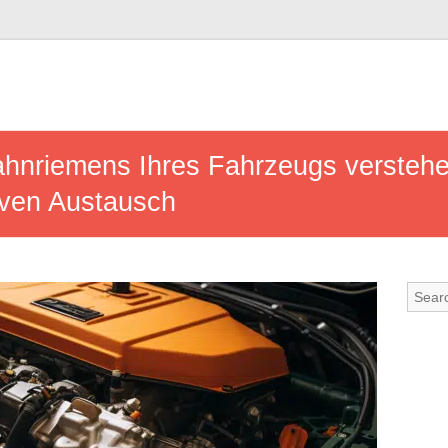
hnriemens Ihres Fahrzeugs versteh
tiven Austausch