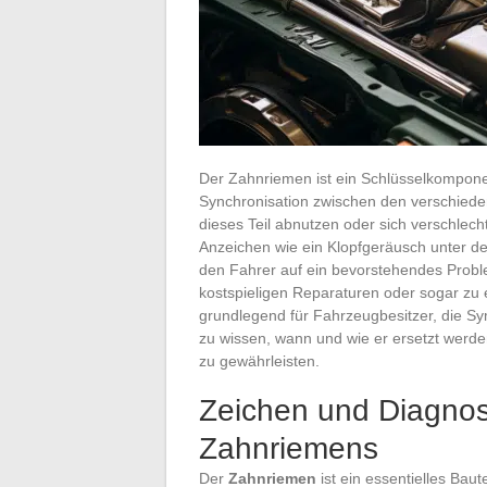
Der Zahnriemen ist ein Schlüsselkompone
Synchronisation zwischen den verschieden
dieses Teil abnutzen oder sich verschlech
Anzeichen wie ein Klopfgeräusch unter d
den Fahrer auf ein bevorstehendes Probl
kostspieligen Reparaturen oder sogar zu e
grundlegend für Fahrzeugbesitzer, die 
zu wissen, wann und wie er ersetzt werde
zu gewährleisten.
Zeichen und Diagnos
Zahnriemens
Der
Zahnriemen
ist ein essentielles Bau