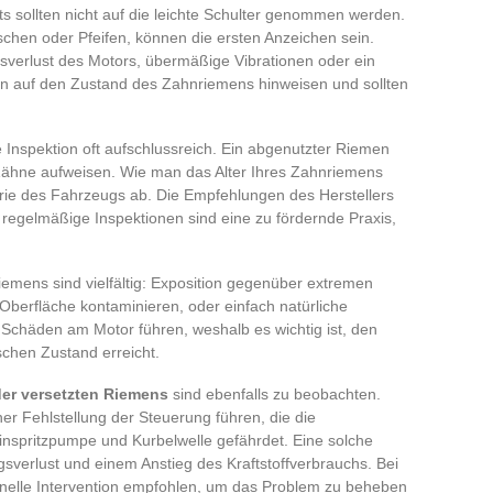
s sollten nicht auf die leichte Schulter genommen werden.
chen oder Pfeifen, können die ersten Anzeichen sein.
gsverlust des Motors, übermäßige Vibrationen oder ein
n auf den Zustand des Zahnriemens hinweisen und sollten
le Inspektion oft aufschlussreich. Ein abgenutzter Riemen
Zähne aufweisen. Wie man das Alter Ihres Zahnriemens
orie des Fahrzeugs ab. Die Empfehlungen des Herstellers
regelmäßige Inspektionen sind eine zu fördernde Praxis,
emens sind vielfältig: Exposition gegenüber extremen
 Oberfläche kontaminieren, oder einfach natürliche
 Schäden am Motor führen, weshalb es wichtig ist, den
schen Zustand erreicht.
der versetzten Riemens
sind ebenfalls zu beobachten.
 Fehlstellung der Steuerung führen, die die
inspritzpumpe und Kurbelwelle gefährdet. Eine solche
gsverlust und einem Anstieg des Kraftstoffverbrauchs. Bei
chnelle Intervention empfohlen, um das Problem zu beheben