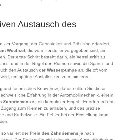
n.
ktiven Austausch des
heikler Vorgang, der Genauigkeit und Präzision erfordert.
um Wechsel
, die vom Hersteller vorgegeben sind, um
en. Der erste Schritt besteht darin, ein
Verteilerkit
zu
passt und in der Regel den Riemen sowie die Spann- und
 auch den Austausch der
Wasserpumpe
an, die oft vom
ird, um spätere Ausfallrisiken zu minimieren.
g und technisches Know-how; daher sollten Sie diese
nachweisliche Erfahrung in der Automobilmechanik, einem
s Zahnriemens
ist ein komplexer Eingriff: Er erfordert das
 Zugang zum Riemen zu erhalten, und das präzise
e und Kurbelwelle. Ein Fehler bei der Einstellung kann
ben.
, so variiert der
Preis des Zahnriemens
je nach
szeit. Der Preis sollte nicht das einzige Auswahlkriterium