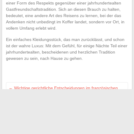
einer Form des Respekts gegenüber einer jahrhundertealten
Gastfreundschaftstradition. Sich an diesen Brauch zu halten,
bedeutet, eine andere Art des Reisens zu lernen, bei der das
Andenken nicht unbedingt im Koffer landet, sondern vor Ort, in
vollem Umfang erlebt wird.
Ein einfaches Kleidungsstück, das man zurücklässt, und schon
ist der wahre Luxus: Mit dem Gefühl, für einige Nächte Teil einer
jahrhundertealten, bescheidenen und herzlichen Tradition
gewesen zu sein, nach Hause zu gehen.
←
Wichtige gerichtliche Entscheidungen im französischen
Recht und ihre Auswirkungen
Wie man diskret getragenen Slips kauft: Tipps und
vertrauenswürdige Plattformen
→
Search