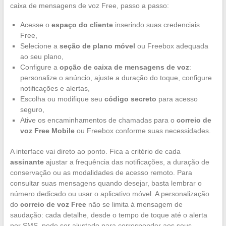
caixa de mensagens de voz Free, passo a passo:
Acesse o
espaço do cliente
inserindo suas credenciais
Free,
Selecione a
seção de plano móvel
ou Freebox adequada
ao seu plano,
Configure a
opção de caixa de mensagens de voz
:
personalize o anúncio, ajuste a duração do toque, configure
notificações e alertas,
Escolha ou modifique seu
código secreto
para acesso
seguro,
Ative os encaminhamentos de chamadas para o
correio de
voz Free Mobile
ou Freebox conforme suas necessidades.
A interface vai direto ao ponto. Fica a critério de cada
assinante
ajustar a frequência das notificações, a duração de
conservação ou as modalidades de acesso remoto. Para
consultar suas mensagens quando desejar, basta lembrar o
número dedicado ou usar o aplicativo móvel. A personalização
do
correio de voz Free
não se limita à mensagem de
saudação: cada detalhe, desde o tempo de toque até o alerta
por SMS, pode ser ajustado para corresponder aos seus