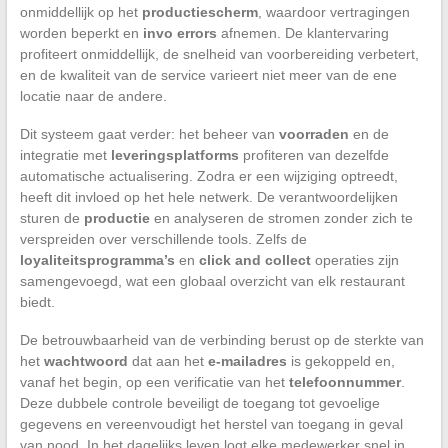
onmiddellijk op het
productiescherm
, waardoor vertragingen
worden beperkt en
invo errors
afnemen. De klantervaring
profiteert onmiddellijk, de snelheid van voorbereiding verbetert,
en de kwaliteit van de service varieert niet meer van de ene
locatie naar de andere.
Dit systeem gaat verder: het beheer van
voorraden
en de
integratie met
leveringsplatforms
profiteren van dezelfde
automatische actualisering. Zodra er een wijziging optreedt,
heeft dit invloed op het hele netwerk. De verantwoordelijken
sturen de
productie
en analyseren de stromen zonder zich te
verspreiden over verschillende tools. Zelfs de
loyaliteitsprogramma’s
en
click and collect
operaties zijn
samengevoegd, wat een globaal overzicht van elk restaurant
biedt.
De betrouwbaarheid van de verbinding berust op de sterkte van
het
wachtwoord
dat aan het
e-mailadres
is gekoppeld en,
vanaf het begin, op een verificatie van het
telefoonnummer
.
Deze dubbele controle beveiligt de toegang tot gevoelige
gegevens en vereenvoudigt het herstel van toegang in geval
van nood. In het dagelijks leven logt elke medewerker snel in,