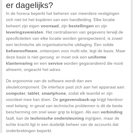
er dagelijks?
In de horeca beperkt het beheren van meerdere vestigingen
zich niet tot het kopiëren van een handleiding. Elke locatie
beheert zijn eigen
voorraad
, zijn
bestellingen
en zijn
leveringsvereisten
. Het centraliseren van gegevens terwijl de
specificiteiten van elke locatie worden gerespecteerd, is zowel
een technische als organisatorische uitdaging. Een solide
beheersoftware
, ontworpen voor multi-site, legt de basis. Maar
deze basis is niet genoeg: er moet ook een
uniforme
klantervaring
en een
service
worden gegarandeerd die nooit
afneemt, ongeacht het adres.
De ergonomie van de software wordt dan een
sleutelcomponent. De interface past zich aan het apparaat aan:
computer
,
tablet
,
smartphone
, zodat elk teamlid er zijn
voordeel mee kan doen. De
gegevensback-up
krijgt hierdoor
veel belang: in geval van technische problemen is dit de beste
bescherming om snel weer grip te krijgen. Als een
verbinding
faalt, kan de
technische ondersteuning
ingrijpen, maar de
echte kracht ligt in een duidelijk beheer van de accounts dat
onderbrekingen beperkt.