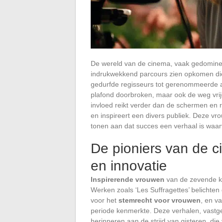
De wereld van de cinema, vaak gedominee
indrukwekkend parcours zien opkomen die
gedurfde regisseurs tot gerenommeerde ac
plafond doorbroken, maar ook de weg vrij
invloed reikt verder dan de schermen en 
en inspireert een divers publiek. Deze v
tonen aan dat succes een verhaal is waarv
De pioniers van de 
en innovatie
Inspirerende vrouwen
van de zevende ku
Werken zoals ‘Les Suffragettes’ belichten
voor het
stemrecht voor vrouwen
, en v
periode kenmerkte. Deze verhalen, vastgele
herinneren aan de strijd van gisteren, die