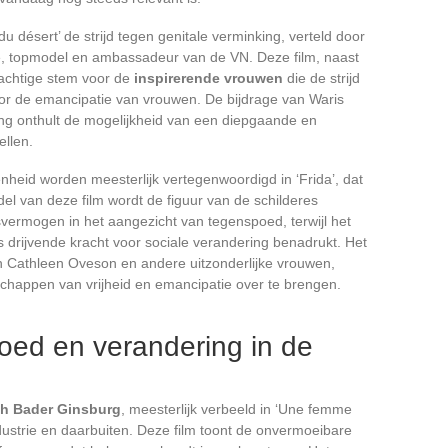
 du désert’ de strijd tegen genitale verminking, verteld door
e, topmodel en ambassadeur van de VN. Deze film, naast
krachtige stem voor de
inspirerende vrouwen
die de strijd
oor de emancipatie van vrouwen. De bijdrage van Waris
king onthult de mogelijkheid van een diepgaande en
ellen.
enheid worden meesterlijk vertegenwoordigd in ‘Frida’, dat
del van deze film wordt de figuur van de schilderes
vermogen in het aangezicht van tegenspoed, terwijl het
ls drijvende kracht voor sociale verandering benadrukt. Het
n Cathleen Oveson en andere uitzonderlijke vrouwen,
chappen van vrijheid en emancipatie over te brengen.
oed en verandering in de
h Bader Ginsburg
, meesterlijk verbeeld in ‘Une femme
mindustrie en daarbuiten. Deze film toont de onvermoeibare