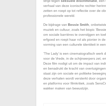
strijd tegen
seksuele discriminatie
, een
verhaal van deze iconische rechter herinn
zetten en roept op tot reflectie over de 
professionele wereld.
De bijdrage van
Bessie Smith
, onbetwist
muziek en cultuur, zoals het biopic ‘Bessie
om sociale barrières te overstijgen en to
erfgoed en roept haar rol als pionier in 
vorming van een culturele identiteit in ee
‘The Lady’ is een cinematografisch werk d
voor de Vrede, in de schijnwerpers zet, 
Deze film nodigt uit om de impact van ind
en benadrukt de kracht van overtuigingen
staat zijn om sociale en politieke bewegin
deze verhalen wordt versterkt door organi
en platforms voor filmkritiek, zoals SensC
wakker maken van bewustzijn.