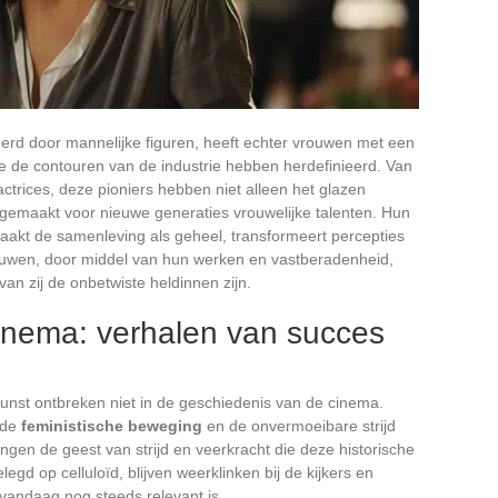
rd door mannelijke figuren, heeft echter vrouwen met een
 de contouren van de industrie hebben herdefinieerd. Van
trices, deze pioniers hebben niet alleen het glazen
gemaakt voor nieuwe generaties vrouwelijke talenten. Hun
raakt de samenleving als geheel, transformeert percepties
rouwen, door middel van hun werken en vastberadenheid,
an zij de onbetwiste heldinnen zijn.
cinema: verhalen van succes
nst ontbreken niet in de geschiedenis van de cinema.
 de
feministische beweging
en de onvermoeibare strijd
angen de geest van strijd en veerkracht die deze historische
gd op celluloïd, blijven weerklinken bij de kijkers en
 vandaag nog steeds relevant is.