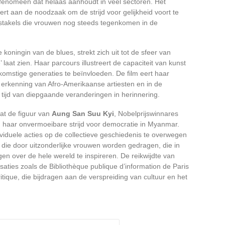
 fenomeen dat helaas aanhoudt in veel sectoren. Het
ert aan de noodzaak om de strijd voor gelijkheid voort te
obstakels die vrouwen nog steeds tegenkomen in de
e koningin van de blues, strekt zich uit tot de sfeer van
’ laat zien. Haar parcours illustreert de capaciteit van kunst
ekomstige generaties te beïnvloeden. De film eert haar
de erkenning van Afro-Amerikaanse artiesten en in de
n tijd van diepgaande veranderingen in herinnering.
at de figuur van
Aung San Suu Kyi
, Nobelprijswinnares
en haar onvermoeibare strijd voor democratie in Myanmar.
ividuele acties op de collectieve geschiedenis te overwegen
 die door uitzonderlijke vrouwen worden gedragen, die in
gen over de hele wereld te inspireren. De reikwijdte van
saties zoals de Bibliothèque publique d’information de Paris
ritique, die bijdragen aan de verspreiding van cultuur en het