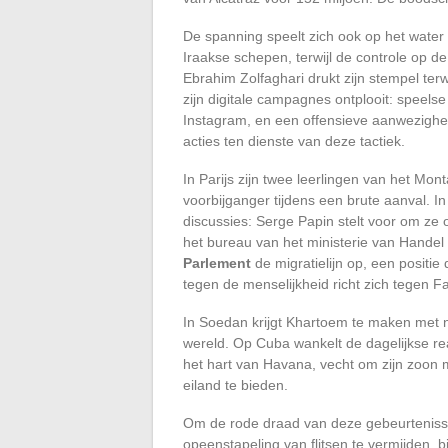
De spanning speelt zich ook op het water 
Iraakse schepen, terwijl de controle op d
Ebrahim Zolfaghari drukt zijn stempel terw
zijn digitale campagnes ontplooit: speels
Instagram, en een offensieve aanwezighe
acties ten dienste van deze tactiek.
In Parijs zijn twee leerlingen van het M
voorbijganger tijdens een brute aanval. 
discussies: Serge Papin stelt voor om ze 
het bureau van het ministerie van Handel
Parlement
de migratielijn op, een positi
tegen de menselijkheid richt zich tegen F
In Soedan krijgt Khartoem te maken met 
wereld. Op Cuba wankelt de dagelijkse real
het hart van Havana, vecht om zijn zoon 
eiland te bieden.
Om de rode draad van deze gebeurtenissen
opeenstapeling van flitsen te vermijden,