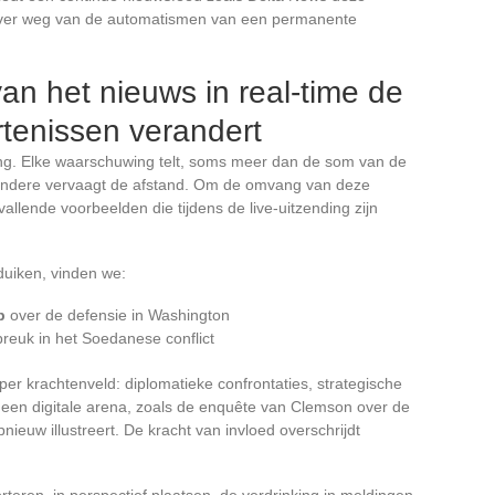
 ver weg van de automatismen van een permanente
n het nieuws in real-time de
tenissen verandert
ving. Elke waarschuwing telt, soms meer dan de som van de
t andere vervaagt de afstand. Om de omvang van deze
vallende voorbeelden die tijdens de live-uitzending zijn
uiken, vinden we:
p
over de defensie in Washington
reuk in het Soedanese conflict
per krachtenveld: diplomatieke confrontaties, strategische
t een digitale arena, zoals de enquête van Clemson over de
ieuw illustreert. De kracht van invloed overschrijdt
rteren, in perspectief plaatsen, de verdrinking in meldingen