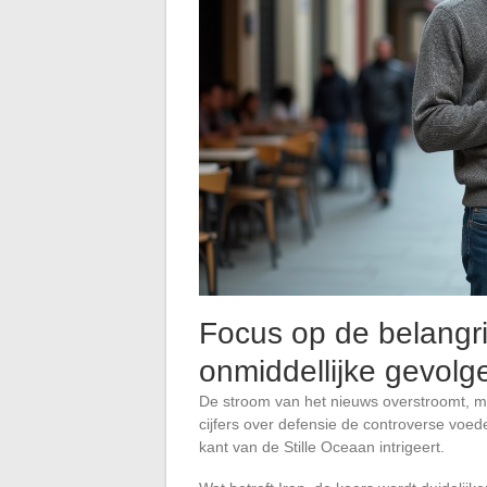
Focus op de belangri
onmiddellijke gevolg
De stroom van het nieuws overstroomt, me
cijfers over defensie de controverse voede
kant van de Stille Oceaan intrigeert.