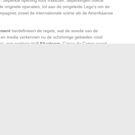
ker: beperkte opening voor Irakezen, beperkingen overal
 de originele operaties, tot aan de omgeleide Lego’s om de
ampagnes zowel de internationale scène als de Amerikaanse
ement
herdefinieert de regels, wat de woede van de
ie en media verkennen nu de schimmige gebieden rond
ws: een explosie treft
Khartoem
, Capao da Canoa rouwt
aankondiging van ontvoeringen nabij scholen, Cuba ziet de
rden. De restaurantbonnen markeren een nieuwe
 de door straling geteisterde grond van Tsjernobyl, enkele
uk om te slaan ondanks de radioactieve verwoesting.
ws, dringt een waarheid zich op: de waakzaamheid is niet
en ons grijpen, zonder waarschuwing, zonder rust, en het
eren met innovatieve oplossingen
 app voor een voorschot van 20 euro in geval van nood?
→