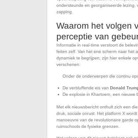
ondersteunde en georganiseerde lezing,
zapping.
Waarom het volgen va
perceptie van gebeur
Informatie in real-time verstoort de bele
feiten zelf. Van het ene scherm naar he
dynamiek te begrijpen, zijn hier enkele op
verschenen:
Onder de onderwerpen die continu opd
De verbluffende eis van
Donald Trum
De explosie in Khartoem, een nieuwe b
Met elk nieuwsbericht onthult zich een die
druk, sociale onrust. Het platform X word
manoeuvre van de revolutionaire garde opn
ruimschoots de fysieke grenzen.
Het volgen van dit nieuws betekent ook so