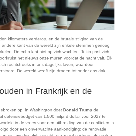
den kilometers verderop, en de brutale stijging van de
n de andere kant van de wereld zijn enkele stemmen genoeg
elen. De echo laat niet op zich wachten: Tokio past zich
doorkruist het nieuws onze muren voordat de nacht valt. Elk
zich rechtstreeks in ons dagelijks leven, waardoor
stoord. De wereld weeft zijn draden tot onder ons dak,
uden in Frankrijk en de
gebroken op. In Washington doet
Donald Trump
de
 defensiebudget van 1.500 miljard dollar voor 2027 te
orteld in de vrees voor een uitbreiding van de conflicten in
volgd door een onverwachte aankondiging: de renovatie
ppen zijn duidelijk, gericht aan zowel partners als rivalen.