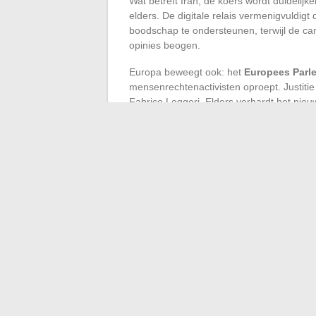
Wat betreft Iran, de koers wordt duidelij
elders. De digitale relais vermenigvuldigt
boodschap te ondersteunen, terwijl de c
opinies beogen.
Europa beweegt ook: het
Europees Parl
mensenrechtenactivisten oproept. Justit
Fabrice Leggeri. Elders verhardt het nieu
om een luchtcrash, Parijs schrikt van de 
rijen voor een beetje benzine langer wo
ontwikkeling voor de zondagen, terwijl, op
onverzettelijken weigeren om het hoofdst
Onder deze voortdurende aanval van nieu
langer optioneel. De gebeurtenissen blijv
leven staat nooit op pauze.
←
Hoe de groei van uw bedrijf te stimul
Hoe kies je de beste