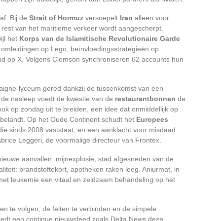
af. Bij de
Strait of Hormuz
versoepelt
Iran
alleen voor
e rest van het maritieme verkeer wordt aangescherpt.
ijl het
Korps van de Islamitische Revolutionaire Garde
e omleidingen op Lego, beïnvloedingsstrategieën op
id op X. Volgens Clemson synchroniseren 62 accounts hun
ontaigne-lyceum gered dankzij de tussenkomst van een
In de nasleep voedt de kwestie van de
restaurantbonnen
de
ook op zondag uit te breiden, een idee dat onmiddellijk op
 belandt. Op het Oude Continent schudt het
Europees
e die sinds 2008 vaststaat, en een aanklacht voor misdaad
abrice Leggeri, de voormalige directeur van Frontex.
nieuwe aanvallen: mijnexplosie, stad afgesneden van de
iteit: brandstoftekort, apotheken raken leeg. Aniurmat, in
met leukemie een vitaal en zeldzaam behandeling op het
 te volgen, de feiten te verbinden en de simpele
 biedt een continue nieuwsfeed zoals Delta News deze