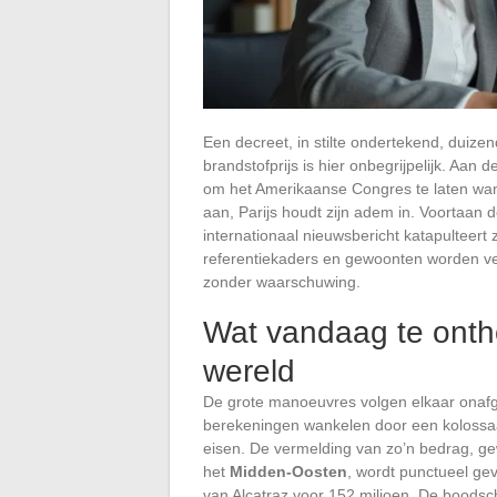
Een decreet, in stilte ondertekend, duizen
brandstofprijs is hier onbegrijpelijk. Aa
om het Amerikaanse Congres te laten wank
aan, Parijs houdt zijn adem in. Voortaan 
internationaal nieuwsbericht katapulteert 
referentiekaders en gewoonten worden ver
zonder waarschuwing.
Wat vandaag te ontho
wereld
De grote manoeuvres volgen elkaar onaf
berekeningen wankelen door een kolossaal
eisen. De vermelding van zo’n bedrag, gew
het
Midden-Oosten
, wordt punctueel ge
van Alcatraz voor 152 miljoen. De boodscha