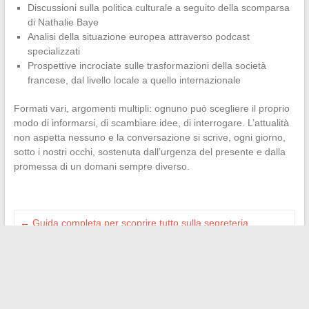
Discussioni sulla politica culturale a seguito della scomparsa
di Nathalie Baye
Analisi della situazione europea attraverso podcast
specializzati
Prospettive incrociate sulle trasformazioni della società
francese, dal livello locale a quello internazionale
Formati vari, argomenti multipli: ognuno può scegliere il proprio
modo di informarsi, di scambiare idee, di interrogare. L’attualità
non aspetta nessuno e la conversazione si scrive, ogni giorno,
sotto i nostri occhi, sostenuta dall’urgenza del presente e dalla
promessa di un domani sempre diverso.
←
Guida completa per scoprire tutto sulla segreteria
telefonica Freebox e Free Mobile
Scopri l’altezza di Cartman, il famoso comico francese dai
molteplici talenti
→