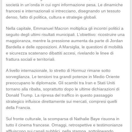
società in un’onda in cui ogni informazione pesa. Le dinamiche
francesi e internazionali si intrecciano, disegnando un tessuto
denso, fatto di politica, cultura e strategie globali.
Nella capitale, Emmanuel Macron moltiplica gli incontri politici a
seguito degli ultimi risultati municipali. L’obiettivo: ricostruire una
maggioranza, mentre la pressione aumenta da parte di Jordan
Bardella e delle opposizioni. A Marsiglia, le questioni di mobilità
e sicurezza scatenano dibattiti accesi, rivelando le linee di
frattura sociali e territoriali.
A livello internazionale, lo stretto di Hormuz rimane sotto
sorveglianza. Le tensioni tra grandi potenze in Medio Oriente
preoccupano le diplomazie. Gli scambi tra Iran e Stati Uniti
tornano alla ribalta, soprattutto dopo le ultime dichiarazioni di
Donald Trump. La ripresa del traffico in questo passaggio
strategico influisce direttamente sui mercati, compresi quelli
della Francia.
Sul fronte culturale, la scomparsa di Nathalie Baye risuona in
tutto il cinema francese. Omaggi, retrospettive e testimonianze
affluiscono sui canali pubblici, nella stampa, sottolineando