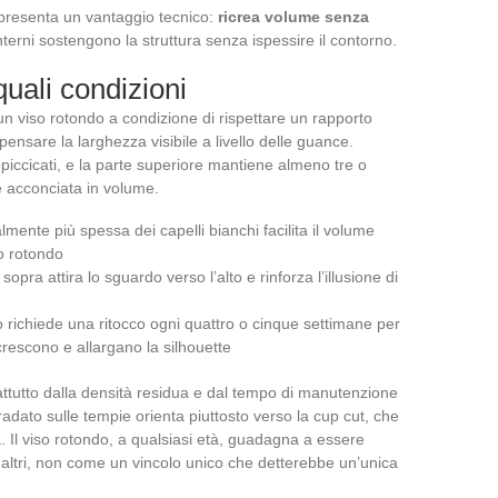
ut presenta un vantaggio tecnico:
ricrea volume senza
i interni sostengono la struttura senza ispessire il contorno.
quali condizioni
un viso rotondo a condizione di rispettare un rapporto
pensare la larghezza visibile a livello delle guance.
piccicati, e la parte superiore mantiene almeno tre o
e acconciata in volume.
almente più spessa dei capelli bianchi facilita il volume
so rotondo
sopra attira lo sguardo verso l’alto e rinforza l’illusione di
 richiede una ritocco ogni quattro o cinque settimane per
 crescono e allargano la silhouette
attutto dalla densità residua e dal tempo di manutenzione
radato sulle tempie orienta piuttosto verso la cup cut, che
 Il viso rotondo, a qualsiasi età, guadagna a essere
 altri, non come un vincolo unico che detterebbe un’unica