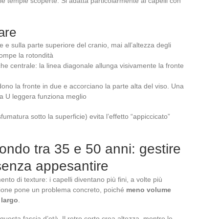
 le tempie scoperte. Si adatta particolarmente ai capelli con
tare
 e sulla parte superiore del cranio, mai all’altezza degli
rompe la rotondità
 che centrale: la linea diagonale allunga visivamente la fronte
dono la fronte in due e accorciano la parte alta del viso. Una
 a U leggera funziona meglio
sfumatura sotto la superficie) evita l’effetto “appiccicato”
ondo tra 35 e 50 anni: gestire
 senza appesantire
di texture: i capelli diventano più fini, a volte più
zione pone un problema concreto, poiché
meno volume
 largo
.
questa fascia d’età. Il retro corto crea altezza, mentre le