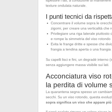
ispessire i lati, a condizione di mantenere
texture ondulata naturale.
I punti tecnici da rispet
Concentrare il volume sopra le orecchie
zigomi, per creare una verticalità che 
Privilegiare una riga laterale piuttosto
e rompe la simmetria del viso rotondo
Evita le frange dritte e spesse che divi
frangia a tendina aperta o una frangia
Su capelli lisci e fini, un degradé interno (
senza aggiungere massa visibile sui lati.
Acconciatura viso rot
la perdita di volume
La quarantena segna spesso un cambiamento 
secchi. Su un viso rotondo, questa evolu
sopra significa un viso che appare più
Il carré scalato rimane un valore sicuro in 