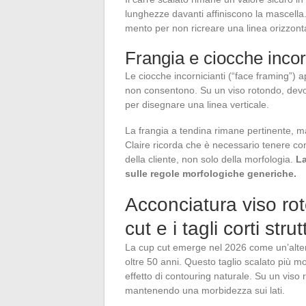
lunghezze davanti affiniscono la mascell
mento per non ricreare una linea orizzontale
Frangia e ciocche incor
Le ciocche incornicianti (“face framing”) ap
non consentono. Su un viso rotondo, devon
per disegnare una linea verticale.
La frangia a tendina rimane pertinente, 
Claire ricorda che è necessario tenere con
della cliente, non solo della morfologia.
La
sulle regole morfologiche generiche.
Acconciatura viso ro
cut e i tagli corti strut
La cup cut emerge nel 2026 come un’altern
oltre 50 anni. Questo taglio scalato più m
effetto di contouring naturale. Su un viso r
mantenendo una morbidezza sui lati.