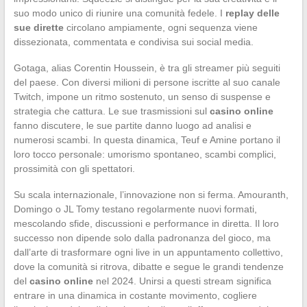
suo modo unico di riunire una comunità fedele. I
replay delle
sue dirette
circolano ampiamente, ogni sequenza viene
dissezionata, commentata e condivisa sui social media.
Gotaga, alias Corentin Houssein, è tra gli streamer più seguiti
del paese. Con diversi milioni di persone iscritte al suo canale
Twitch, impone un ritmo sostenuto, un senso di suspense e
strategia che cattura. Le sue trasmissioni sul
casino online
fanno discutere, le sue partite danno luogo ad analisi e
numerosi scambi. In questa dinamica, Teuf e Amine portano il
loro tocco personale: umorismo spontaneo, scambi complici,
prossimità con gli spettatori.
Su scala internazionale, l’innovazione non si ferma. Amouranth,
Domingo o JL Tomy testano regolarmente nuovi formati,
mescolando sfide, discussioni e performance in diretta. Il loro
successo non dipende solo dalla padronanza del gioco, ma
dall’arte di trasformare ogni live in un appuntamento collettivo,
dove la comunità si ritrova, dibatte e segue le grandi tendenze
del
casino online
nel 2024. Unirsi a questi stream significa
entrare in una dinamica in costante movimento, cogliere