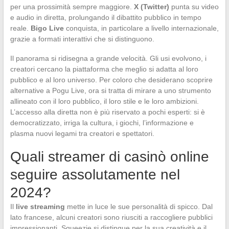
per una prossimità sempre maggiore.
X (Twitter)
punta su video
e audio in diretta, prolungando il dibattito pubblico in tempo
reale.
Bigo Live
conquista, in particolare a livello internazionale,
grazie a formati interattivi che si distinguono.
Il panorama si ridisegna a grande velocità. Gli usi evolvono, i
creatori cercano la piattaforma che meglio si adatta al loro
pubblico e al loro universo. Per coloro che desiderano scoprire
alternative a Pogu Live, ora si tratta di mirare a uno strumento
allineato con il loro pubblico, il loro stile e le loro ambizioni.
L’accesso alla diretta non è più riservato a pochi esperti: si è
democratizzato, irriga la cultura, i giochi, l’informazione e
plasma nuovi legami tra creatori e spettatori.
Quali streamer di casinò online
seguire assolutamente nel
2024?
Il
live streaming
mette in luce le sue personalità di spicco. Dal
lato francese, alcuni creatori sono riusciti a raccogliere pubblici
impressionanti. Squeezie si distingue per la sua creatività e il