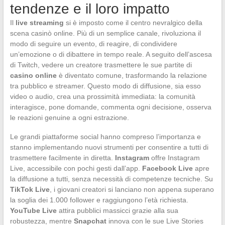
tendenze e il loro impatto
Il
live streaming
si è imposto come il centro nevralgico della
scena casinò online. Più di un semplice canale, rivoluziona il
modo di seguire un evento, di reagire, di condividere
un’emozione o di dibattere in tempo reale. A seguito dell’ascesa
di Twitch, vedere un creatore trasmettere le sue partite di
casino online
è diventato comune, trasformando la relazione
tra pubblico e streamer. Questo modo di diffusione, sia esso
video o audio, crea una prossimità immediata: la comunità
interagisce, pone domande, commenta ogni decisione, osserva
le reazioni genuine a ogni estrazione.
Le grandi piattaforme social hanno compreso l’importanza e
stanno implementando nuovi strumenti per consentire a tutti di
trasmettere facilmente in diretta.
Instagram
offre Instagram
Live, accessibile con pochi gesti dall’app.
Facebook Live
apre
la diffusione a tutti, senza necessità di competenze tecniche. Su
TikTok Live
, i giovani creatori si lanciano non appena superano
la soglia dei 1.000 follower e raggiungono l’età richiesta.
YouTube Live
attira pubblici massicci grazie alla sua
robustezza, mentre
Snapchat
innova con le sue Live Stories