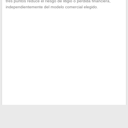
tres puntos reduce el riesgo de litigio o pérdida financiera,
independientemente del modelo comercial elegido.
←
Todo lo que necesitas saber sobre Empire Streaming:
funcionamiento, servicios y ventajas para los usuarios
Consejos prácticos para encontrar rápidamente un